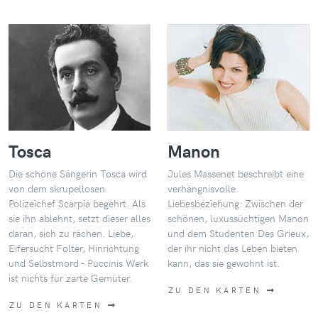
Tosca
Manon
Die schöne Sängerin Tosca wird
Jules Massenet beschreibt eine
von dem skrupellosen
verhängnisvolle
Polizeichef Scarpia begehrt. Als
Liebesbeziehung: Zwischen der
sie ihn ablehnt, setzt dieser alles
schönen, luxussüchtigen Manon
daran, sich zu rächen. Liebe,
und dem Studenten Des Grieux,
Eifersucht Folter, Hinrichtung
der ihr nicht das Leben bieten
und Selbstmord - Puccinis Werk
kann, das sie gewohnt ist.
ist nichts für zarte Gemüter.
ZU DEN KARTEN
ZU DEN KARTEN