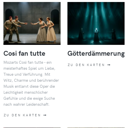
Cosi fan tutte
Götterdämmerung
Mozarts Così fan tutte - ein
ZU DEN KARTEN
meisterhaftes Spiel um Liebe,
Treue und Verführung. Mit
Witz, Charme und berührender
Musik entlarvt diese Oper die
Leichtigkeit menschlicher
Gefühle und die ewige Suche
nach wahrer Leidenschaft.
ZU DEN KARTEN