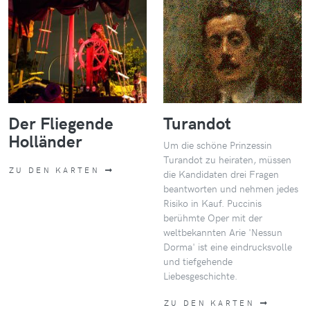
Der Fliegende
Turandot
Holländer
Um die schöne Prinzessin
Turandot zu heiraten, müssen
ZU DEN KARTEN
die Kandidaten drei Fragen
beantworten und nehmen jedes
Risiko in Kauf. Puccinis
berühmte Oper mit der
weltbekannten Arie 'Nessun
Dorma' ist eine eindrucksvolle
und tiefgehende
Liebesgeschichte.
ZU DEN KARTEN