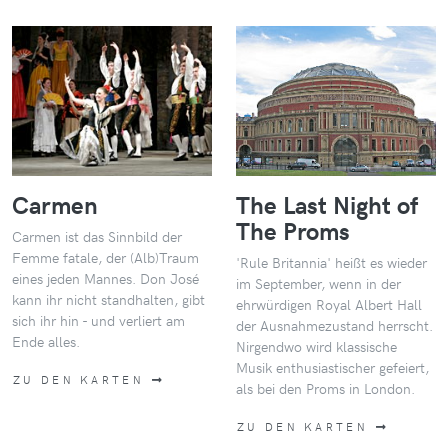
Carmen
The Last Night of
The Proms
Carmen ist das Sinnbild der
Femme fatale, der (Alb)Traum
'Rule Britannia' heißt es wieder
eines jeden Mannes. Don José
im September, wenn in der
kann ihr nicht standhalten, gibt
ehrwürdigen Royal Albert Hall
sich ihr hin - und verliert am
der Ausnahmezustand herrscht.
Ende alles.
Nirgendwo wird klassische
Musik enthusiastischer gefeiert,
ZU DEN KARTEN
als bei den Proms in London.
ZU DEN KARTEN