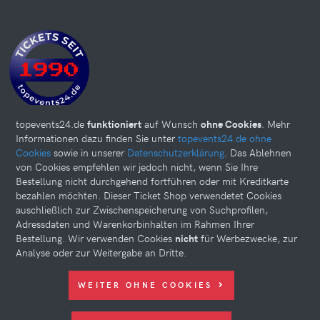
topevents24.de
funktioniert
auf Wunsch
ohne Cookies
. Mehr
Informationen dazu finden Sie unter
topevents24.de ohne
Cookies
sowie in unserer
Datenschutzerklärung
. Das Ablehnen
von Cookies empfehlen wir jedoch nicht, wenn Sie Ihre
Bestellung nicht durchgehend fortführen oder mit Kreditkarte
bezahlen möchten. Dieser Ticket Shop verwendetet Cookies
auschließlich zur Zwischenspeicherung von Suchprofilen,
Adressdaten und Warenkorbinhalten im Rahmen Ihrer
Bestellung. Wir verwenden Cookies
nicht
für Werbezwecke, zur
Analyse oder zur Weitergabe an Dritte.
Diese Website kann Cookies verwenden. Bitte nehmen Sie weiter
WEITER OHNE COOKIES
unten Ihre Einstellungen vor.
© 2026 topevents24.de. All rights reserved.