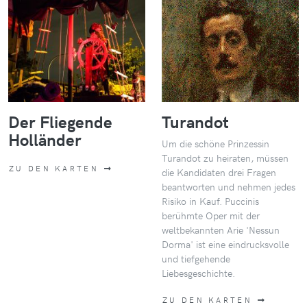
Der Fliegende
Turandot
Holländer
Um die schöne Prinzessin
Turandot zu heiraten, müssen
ZU DEN KARTEN
die Kandidaten drei Fragen
beantworten und nehmen jedes
Risiko in Kauf. Puccinis
berühmte Oper mit der
weltbekannten Arie 'Nessun
Dorma' ist eine eindrucksvolle
und tiefgehende
Liebesgeschichte.
ZU DEN KARTEN