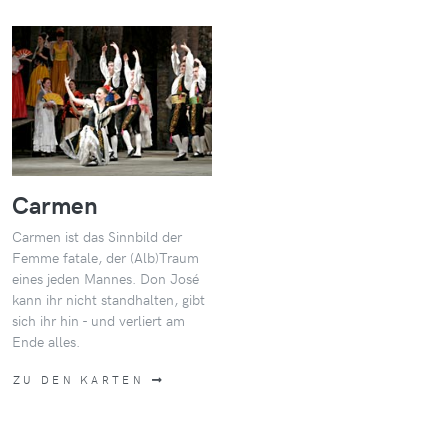
Carmen
Carmen ist das Sinnbild der
Femme fatale, der (Alb)Traum
eines jeden Mannes. Don José
kann ihr nicht standhalten, gibt
sich ihr hin - und verliert am
Ende alles.
ZU DEN KARTEN