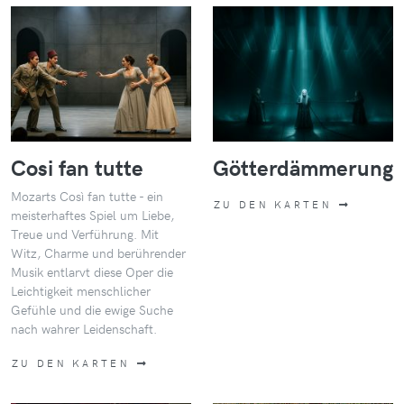
Cosi fan tutte
Götterdämmerung
Mozarts Così fan tutte - ein
ZU DEN KARTEN
meisterhaftes Spiel um Liebe,
Treue und Verführung. Mit
Witz, Charme und berührender
Musik entlarvt diese Oper die
Leichtigkeit menschlicher
Gefühle und die ewige Suche
nach wahrer Leidenschaft.
ZU DEN KARTEN