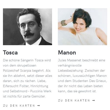
Tosca
Manon
Die schöne Sängerin Tosca wird
Jules Massenet beschreibt eine
von dem skrupellosen
verhängnisvolle
Polizeichef Scarpia begehrt. Als
Liebesbeziehung: Zwischen der
sie ihn ablehnt, setzt dieser alles
schönen, luxussüchtigen Manon
daran, sich zu rächen. Liebe,
und dem Studenten Des Grieux,
Eifersucht Folter, Hinrichtung
der ihr nicht das Leben bieten
und Selbstmord - Puccinis Werk
kann, das sie gewohnt ist.
ist nichts für zarte Gemüter.
ZU DEN KARTEN
ZU DEN KARTEN