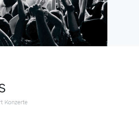
s
t Konzerte