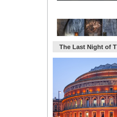
1
|
2
|
3
|
4
|
5
|
6
|
7
The Last Night of 