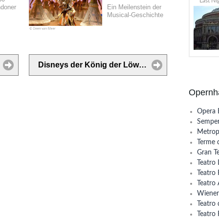
Last Ni
ndoner
Ein Meilenstein der
Teatro La Fenice
Musical-Geschichte
Das Gran Teatro La Fenice in Venedig fasziniert mit Meisterwerke
die unter renommierten Dirigenten in der einzigartigen Atmosphä
Opernhauses aufgeführt werden.
Disneys der König der Löwen Tickets
Opernhä
Opera B
Semper
Verdi Festival
Metrop
Terme d
Erleben Sie ein unvergessliches musikalisches Erlebnis an dem 
Gran Te
Giuseppe Verdi.Genießen Sie bei Ihrer Reise in ein Land voller K
Teatro 
Einzigartigkeit der Region Parma, einer UNESCO-Kreativstadt fü
Teatro 
Teatro 
Wiener
Teatro 
Teatro 