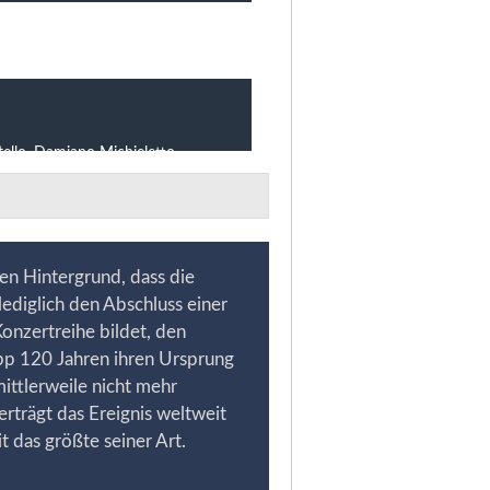
 Villa Puccini, in der der
 unter freiem Himmel bis zu
den Hintergrund, dass die
lediglich den Abschluss einer
nzertreihe bildet, den
pp 120 Jahren ihren Ursprung
ittlerweile nicht mehr
trägt das Ereignis weltweit
it das größte seiner Art.