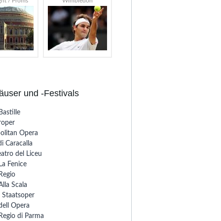
ght / Proms
Wimbledon
n wie Otello und La Traviata,
re des historischen
user und -Festivals
astille
oper
olitan Opera
i Caracalla
magischen Geburtsort von
atro del Liceu
unst die gastronomische
La Fenice
r Gastronomie.
Regio
Alla Scala
 Staatsoper
dell Opera
Regio di Parma