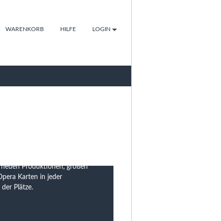
WARENKORB
HILFE
LOGIN
f neuen Produktionen, großen
pera Karten in jeder
 der Plätze.
tello. Damiano Michieletto
nd Eleonora Buratto in den