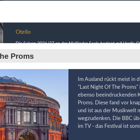
Puccini Festival
The Proms
Die Seebühne im toskanischen Torre del Lago liegt in der Nähe der
Komponist bis 1921 lebte. Beim Puccini Festival werden jährlich
fünf Opern von Puccini aufgeführt.
Im Ausland rückt meist in 
"Last Night Of The Proms" 
ebenso beeindruckenden Ko
Proms. Diese fand vor kna
und ist aus der Musikwelt m
wegzudenken. Die BBC über
im TV - das Festival ist som
Arena di Verona