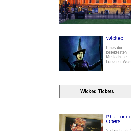
Wicked
Eines der
beliebtesten
Musicals am
Londoner Wes
Wicked Tickets
Phantom o
Opera
Seit mehr als 