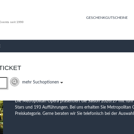
GESCHENKGUTSCHEINE
 Events seit 1990
Metropolitan Opera
Die Metropolitan Opera präsentiert die Saison 2026/27 mit fün
t
Stars und 193 Aufführungen. Bei uns erhalten Sie Metropolitan O
Preiskategorie. Gerne beraten wir Sie telefonisch bei der Auswahl
 TICKET
mehr Suchoptionen
Otello
Die Saison 2026/27 an der Mailänder Scala beginnt mit Verdis O
inszeniert das Shakespeare-Drama mit Brian Jagde, Luca Salsi u
Hauptrollen – musikalisch geleitet von Myung-Whun Chung.