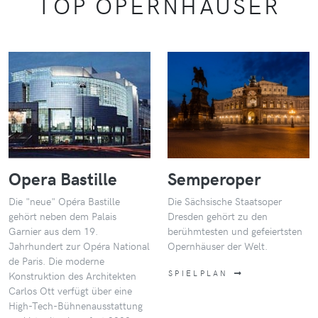
TOP OPERNHÄUSER
Opera Bastille
Semperoper
Die "neue" Opéra Bastille
Die Sächsische Staatsoper
gehört neben dem Palais
Dresden gehört zu den
Garnier aus dem 19.
berühmtesten und gefeiertsten
Jahrhundert zur Opéra National
Opernhäuser der Welt.
de Paris. Die moderne
SPIELPLAN
Konstruktion des Architekten
Carlos Ott verfügt über eine
High-Tech-Bühnenausstattung