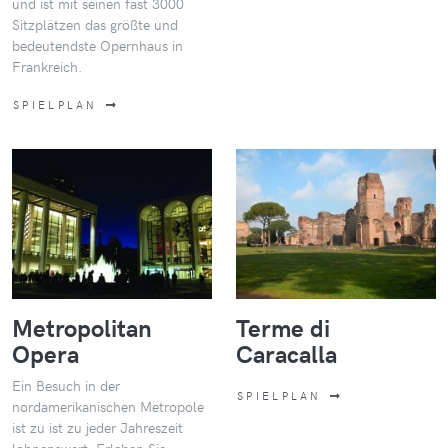
und ist mit seinen fast 3000
Sitzplätzen das größte und
bedeutendste Opernhaus in
Frankreich.
SPIELPLAN
Metropolitan
Terme di
Opera
Caracalla
Ein Besuch in der
SPIELPLAN
nordamerikanischen Metropole
ist zu ist zu jeder Jahreszeit