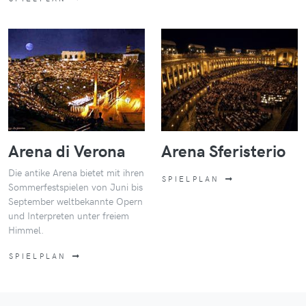
Arena di Verona
Arena Sferisterio
Die antike Arena bietet mit ihren
SPIELPLAN
Sommerfestspielen von Juni bis
September weltbekannte Opern
und Interpreten unter freiem
Himmel.
SPIELPLAN