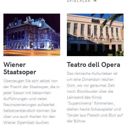
SPIELPLAN
Wiener
Teatro dell Opera
Staatsoper
Das römische Kulturleben ist
um eine Dimension reicher:
Überzeugen Sie sich selbst von
Dort, wo vor geraumer Zeit
der Pracht der Staatsoper, die in
noch Blockbuster über die
jeder Saison mit bekannten
Leinwand des Kinos
Aufführungen und vielen
"Supercinema" flimmerten,
Neuinszenierungen aufwartet.
stehen heute Schauspieler und
Selbstverständlich können Sie
Tänzer aus Fleisch und Blut auf
über uns auch Karten für den
der Bühne.
Wiener Opernball buchen.