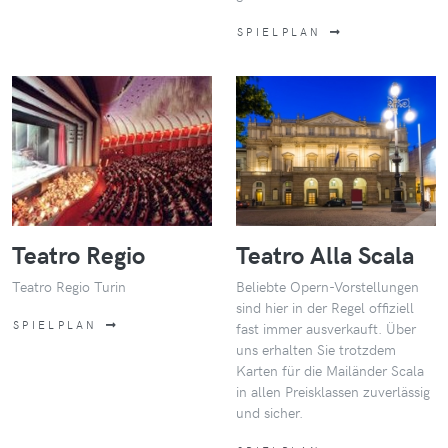
SPIELPLAN
Teatro Regio
Teatro Alla Scala
Teatro Regio Turin
Beliebte Opern-Vorstellungen
sind hier in der Regel offiziell
SPIELPLAN
fast immer ausverkauft. Über
uns erhalten Sie trotzdem
Karten für die Mailänder Scala
in allen Preisklassen zuverlässig
und sicher.