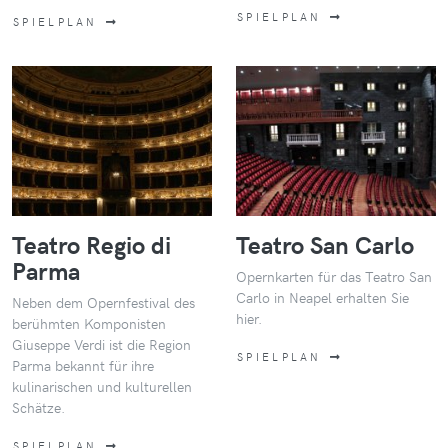
SPIELPLAN
SPIELPLAN
Teatro Regio di
Teatro San Carlo
Parma
Opernkarten für das Teatro San
Carlo in Neapel erhalten Sie
Neben dem Opernfestival des
hier.
berühmten Komponisten
Giuseppe Verdi ist die Region
SPIELPLAN
Parma bekannt für ihre
kulinarischen und kulturellen
Schätze.
SPIELPLAN