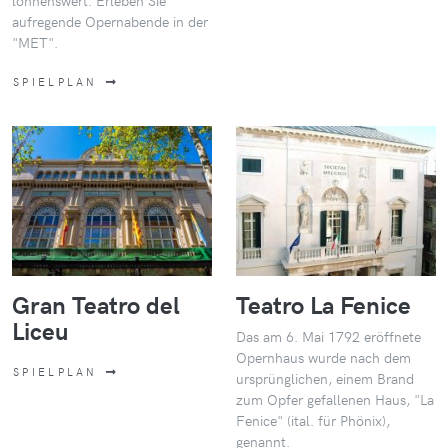
lohnenswert.
Erleben Sie
aufregende Opernabende in der
"MET".
SPIELPLAN
Gran Teatro del
Teatro La Fenice
Liceu
Das am 6. Mai 1792 eröffnete
Opernhaus wurde nach dem
SPIELPLAN
ursprünglichen, einem Brand
zum Opfer gefallenen Haus, "La
Fenice" (ital. für Phönix),
genannt.